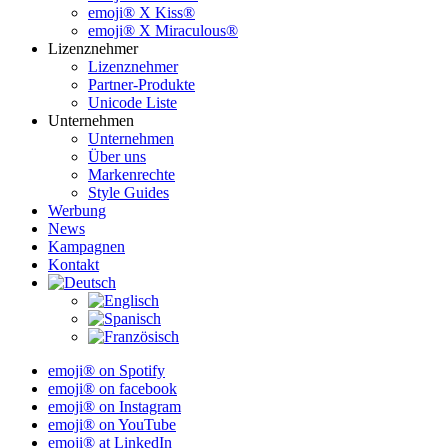
emoji® X Kiss®
emoji® X Miraculous®
Lizenznehmer
Lizenznehmer
Partner-Produkte
Unicode Liste
Unternehmen
Unternehmen
Über uns
Markenrechte
Style Guides
Werbung
News
Kampagnen
Kontakt
emoji® on Spotify
emoji® on facebook
emoji® on Instagram
emoji® on YouTube
emoji® at LinkedIn