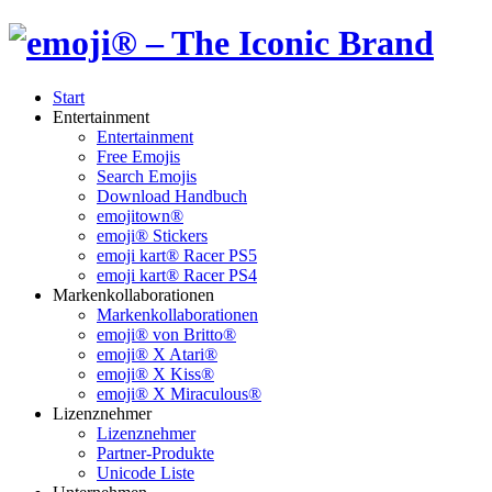
Start
Entertainment
Entertainment
Free Emojis
Search Emojis
Download Handbuch
emojitown®
emoji® Stickers
emoji kart® Racer PS5
emoji kart® Racer PS4
Markenkollaborationen
Markenkollaborationen
emoji® von Britto®
emoji® X Atari®
emoji® X Kiss®
emoji® X Miraculous®
Lizenznehmer
Lizenznehmer
Partner-Produkte
Unicode Liste