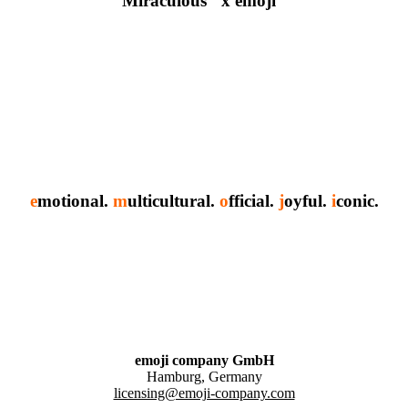
Miraculous
x emoji
e
motional.
m
ulticultural.
o
fficial.
j
oyful.
i
conic.
emoji company GmbH
Hamburg, Germany
licensing@emoji-company.com