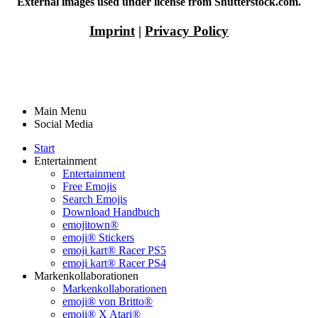
External images used under license from Shutterstock.com.
Imprint
|
Privacy Policy
Main Menu
Social Media
Start
Entertainment
Entertainment
Free Emojis
Search Emojis
Download Handbuch
emojitown®
emoji® Stickers
emoji kart® Racer PS5
emoji kart® Racer PS4
Markenkollaborationen
Markenkollaborationen
emoji® von Britto®
emoji® X Atari®